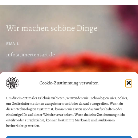
Wir machen schöne Dinge
EMAIL
info(at)mertensart.de
Cookie-Zustimmung verwalten
Um dir ein optimales Erlebnis zu bieten, verwenden wir Technologien wie Cookies,
um Geräteinformationen zu speichern und/oder darauf zuzugreifen. Wenn du
August 9, 2026© Copyright document.write(new
diesen Technologien zustimmst, können wir Daten wie das Surfverhalten oder
Date().getFullYear()); | mertensART | All Rights Reserved
eindeutige IDs auf dieser Website verarbeiten. Wenn du deine Zustimmung nicht
|
Impressum
|
Datenschutz
|
Allgemeine Geschäftsbedingungen
erteilst oder zurückziehst, können bestimmte Merkmale und Funktionen
beeinträchtigt werden.