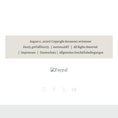
August 6, 2026© Copyright document.write(new
Date().getFullYear()); | mertensART | All Rights Reserved
|
Impressum
|
Datenschutz
|
Allgemeine Geschäftsbedingungen