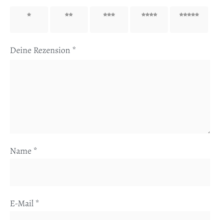
1 von
2 von
3 von
4 von
5 von
5 Sternen
5 Sternen
5 Sternen
5 Sternen
5 Sternen
Deine Rezension
*
Name
*
E-Mail
*