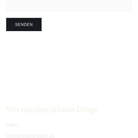
Wir machen schöne Dinge
EMAIL
info(at)mertensart.de