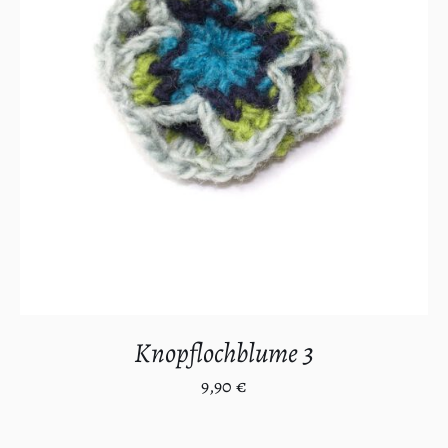
IN DEN WARENKORB
/
DETAILS
Knopflochblume 3
9,90
€