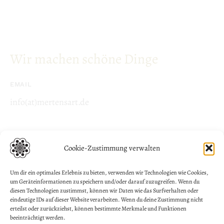
Wir machen schöne Dinge
EMAIL
info(at)mertensart.de
Cookie-Zustimmung verwalten
Um dir ein optimales Erlebnis zu bieten, verwenden wir Technologien wie Cookies,
um Geräteinformationen zu speichern und/oder darauf zuzugreifen. Wenn du
August 8, 2026© Copyright document.write(new
diesen Technologien zustimmst, können wir Daten wie das Surfverhalten oder
Date().getFullYear()); | mertensART | All Rights Reserved
eindeutige IDs auf dieser Website verarbeiten. Wenn du deine Zustimmung nicht
|
Impressum
|
Datenschutz
|
Allgemeine Geschäftsbedingungen
erteilst oder zurückziehst, können bestimmte Merkmale und Funktionen
beeinträchtigt werden.