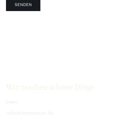
Wir machen schöne Dinge
EMAIL
info(at)mertensart.de