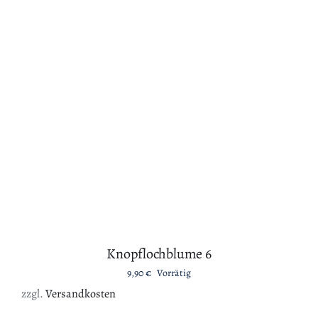
IN DEN WARENKORB
/
DETAILS
Knopflochblume 4
9,90
€
Vorrätig
zzgl.
Versandkosten
IN DEN WARENKORB
/
DETAILS
Knopflochblume 2
9,90
€
Vorrätig
zzgl.
Versandkosten