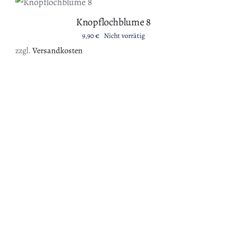
DETAILS
Knopflochblume 8
9,90
€
Nicht vorrätig
zzgl.
Versandkosten
IN DEN WARENKORB
/
DETAILS
Knopflochblume 7
9,90
€
Vorrätig
zzgl.
Versandkosten
IN DEN WARENKORB
/
DETAILS
Knopflochblume 6