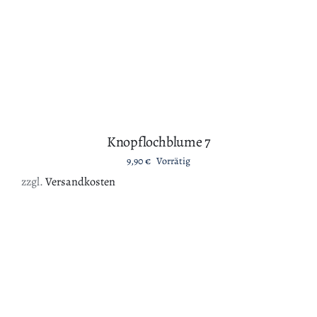
9,90
€
Vorrätig
zzgl.
Versandkosten
IN DEN WARENKORB
/
DETAILS
Knopflochblume 3
9,90
€
Vorrätig
zzgl.
Versandkosten
DETAILS
Knopflochblume 5
9,90
€
Nicht vorrätig
zzgl.
Versandkosten