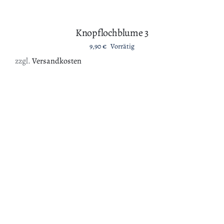
info(at)mertensart.de
August 7, 2026© Copyright document.write(new
Date().getFullYear()); | mertensART | All Rights Reserved
|
Impressum
|
Datenschutz
|
Allgemeine Geschäftsbedingungen