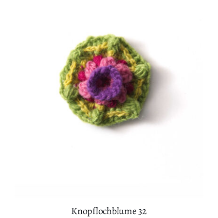
IN DEN WARENKORB
/
DETAILS
Knopflochblume 32