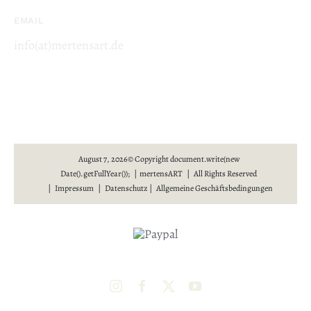
EMAIL
info(at)mertensart.de
August 7, 2026© Copyright document.write(new
Date().getFullYear()); | mertensART | All Rights Reserved
|
Impressum
|
Datenschutz
|
Allgemeine Geschäftsbedingungen