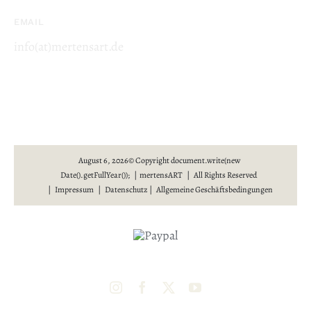
EMAIL
info(at)mertensart.de
August 6, 2026© Copyright document.write(new
Date().getFullYear()); | mertensART | All Rights Reserved
|
Impressum
|
Datenschutz
|
Allgemeine Geschäftsbedingungen